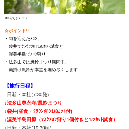
ﾒﾛﾝ狩り(ｲﾒｰｼﾞ)
☆ポイント!!
・旬を迎えたﾒﾛﾝ。
袋井でｸﾗｳﾝﾒﾛﾝ1/8ｶｯﾄ試食と
渥美半島でﾒﾛﾝ狩り
・法多山では風鈴まつり期間中、
願掛け風鈴が本堂を埋め尽くします
【旅行日程】
日新・本社(7:30発)
↓
法多山尊永寺/風鈴まつり
↓
袋井
(昼食・ｸﾗｳﾝﾒﾛﾝ1/8ｶｯﾄ付)
↓
渥美半島田原（ﾏｽｸﾒﾛﾝ狩り1個付きと1/2ｶｯﾄ試食）
↓日新・本社(19:30頃)