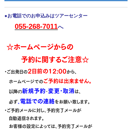
●お電話でのお申込みはツアーセンター
055-268-7011
へ
☆ホームページからの
予約に関するご注意☆
2日前の
12:00
・ご出発日の
から、
ご予約は
出来ません。
ホームページでの
新規予約
変更･取消
以降の
･
は、
電話での連絡
必ず
、
をお願い致します。
・ご予約メールに対し、予約完了メールが
自動返信されます。
お客様の設定によっては、予約完了メールが